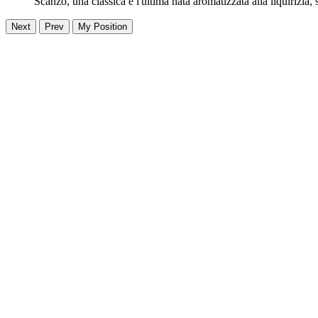
Scanzo, una classica e l'ultima nata aromatizzata alla liquirizia,
Next
Prev
My Position