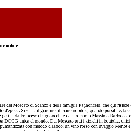
one online
olare del Moscato di Scanzo e della famiglia Pagnoncelli, che qui risiede
ento d'epoca. Si visita il giardino, il piano nobile e, quando possibile,
è gestita da Francesca Pagnoncelli e da suo marito Massimo Barlocco, ch
esta DOCG unica al mondo. Dal Moscato tutti i gioielli in bottiglia, unici 
spumantizzata con metodo classico; un vino rosso con uvaggio Merlot e 