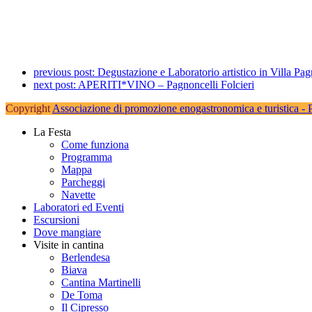
previous post:
Degustazione e Laboratorio artistico in Villa Pag
next post:
APERITI*VINO – Pagnoncelli Folcieri
Copyright
Associazione di promozione enogastronomica e turistica 
La Festa
Come funziona
Programma
Mappa
Parcheggi
Navette
Laboratori ed Eventi
Escursioni
Dove mangiare
Visite in cantina
Berlendesa
Biava
Cantina Martinelli
De Toma
Il Cipresso