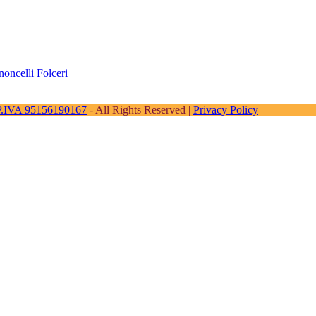
noncelli Folceri
- P.IVA 95156190167
- All Rights Reserved |
Privacy Policy