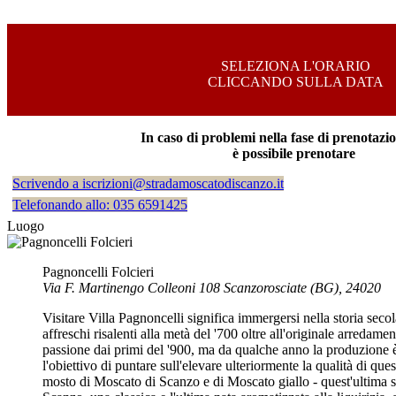
SELEZIONA L'ORARIO
CLICCANDO SULLA DATA
In caso di problemi nella fase di prenotazi
è possibile prenotare
Scrivendo a iscrizioni@stradamoscatodiscanzo.it
Telefonando allo: 035 6591425
Luogo
Pagnoncelli Folcieri
Via F. Martinengo Colleoni 108 Scanzorosciate (BG), 24020
Visitare Villa Pagnoncelli significa immergersi nella storia sec
affreschi risalenti alla metà del '700 oltre all'originale arredam
passione dai primi del '900, ma da qualche anno la produzione 
l'obiettivo di puntare sull'elevare ulteriormente la qualità di qu
mosto di Moscato di Scanzo e di Moscato giallo - quest'ultima 